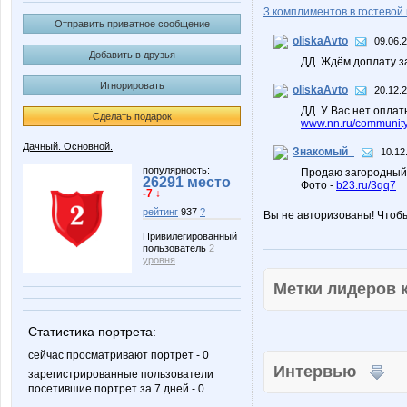
3 комплиментов в гостевой 
Отправить приватное сообщение
oliskaAvto
09.06.
Добавить в друзья
ДД. Ждём доплату з
Игнорировать
oliskaAvto
20.12.
ДД. У Вас нет оплат
Сделать подарок
www.nn.ru/community
Дачный. Основной.
Знакомый_
10.12
популярность:
Продаю загородный д
26291 место
Фото -
b23.ru/3qq7
-7 ↓
рейтинг
937
?
Вы не авторизованы! Чтоб
Привилегированный
пользователь
2
уровня
Метки лидеров
Статистика портрета:
сейчас просматривают портрет - 0
Интервью
зарегистрированные пользователи
посетившие портрет за 7 дней - 0