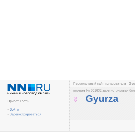
Персональный сайт пользователя
_Gyu
портрет № 301632 зарегистрирован боле
_Gyurza_
Привет, Гость !
-
Войти
-
Зарегистрироваться